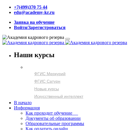
+7(499)370 75 44
edu@academy-kr.ru
Заявка на обучение
Войти/Зарегистроваться
Наши курсы
ФГИС Меркурий
ФГИС Сатурн
Новые курсы
Искусственный интеллект
В начало
Информация
Как проходит обучение
Документы об образовании
Образовательные программы
Как оплатить онлайн