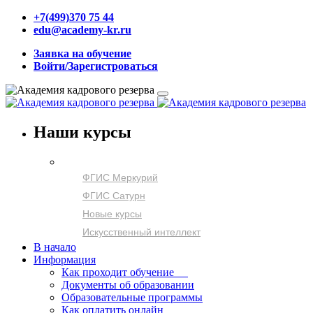
+7(499)370 75 44
edu@academy-kr.ru
Заявка на обучение
Войти/Зарегистроваться
Наши курсы
ФГИС Меркурий
ФГИС Сатурн
Новые курсы
Искусственный интеллект
В начало
Информация
Как проходит обучение
Документы об образовании
Образовательные программы
Как оплатить онлайн