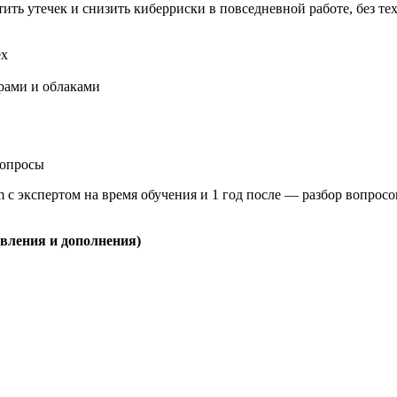
тить утечек и снизить киберриски в повседневной работе, без т
ех
рами и облаками
вопросы
m с экспертом на время обучения и 1 год после — разбор вопрос
овления и дополнения)