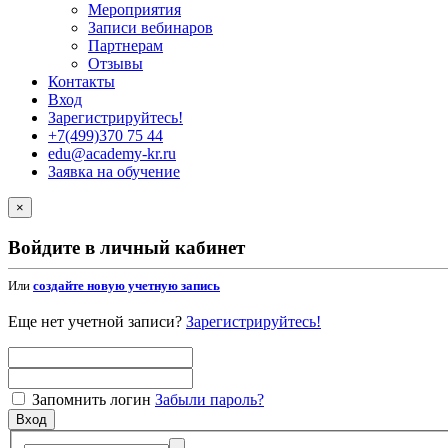
Мероприятия
Записи вебинаров
Партнерам
Отзывы
Контакты
Вход
Зарегистрируйтесь!
+7(499)370 75 44
edu@academy-kr.ru
Заявка на обучение
×
Войдите в личный кабинет
Или
создайте новую учетную запись
Еще нет учетной записи?
Зарегистрируйтесь!
Запомнить логин
Забыли пароль?
Вход