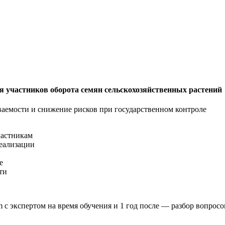
я участников оборота семян сельскохозяйственных растений
ваемости и снижение рисков при государственном контроле
частникам
реализации
е
ти
m с экспертом на время обучения и 1 год после — разбор вопрос