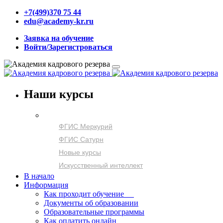
+7(499)370 75 44
edu@academy-kr.ru
Заявка на обучение
Войти/Зарегистроваться
Наши курсы
ФГИС Меркурий
ФГИС Сатурн
Новые курсы
Искусственный интеллект
В начало
Информация
Как проходит обучение
Документы об образовании
Образовательные программы
Как оплатить онлайн